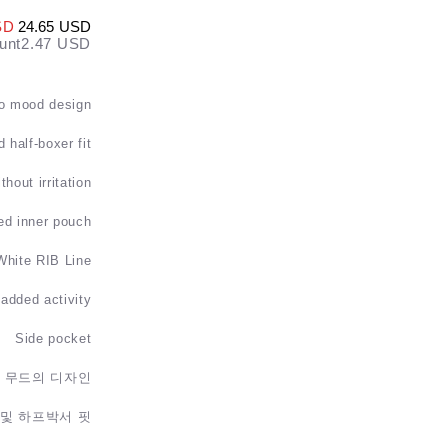
USD
24.65 USD
unt
2.47 USD
o mood design
 half-boxer fit
thout irritation
ed inner pouch
White RIB Line
 added activity
Side pocket
 무드의 디자인
및 하프박서 핏