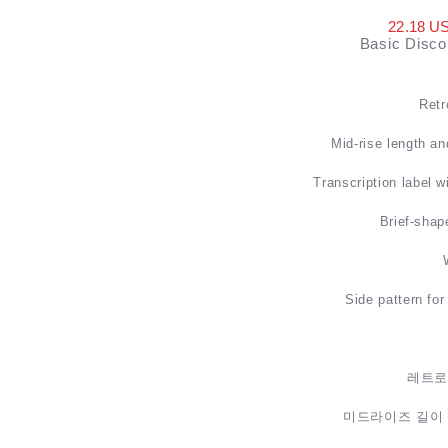
22.18 
Basic Disco
Retr
Mid-rise length and
Transcription label wi
Brief-shap
Side pattern for
레트로
미드라이즈 길이 