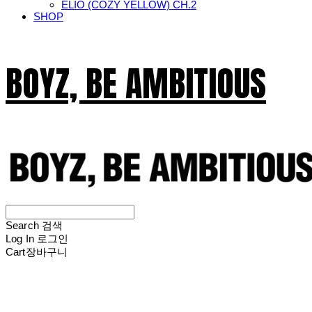
ELIO (COZY YELLOW) CH.2
SHOP
BOYZ, BE AMBITIOUS
Search
검색
Log In
로그인
Cart
장바구니